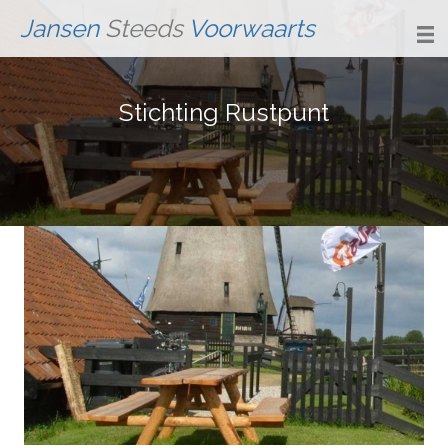
Jansen
Steeds
Voorwaarts
Stichting Rustpunt