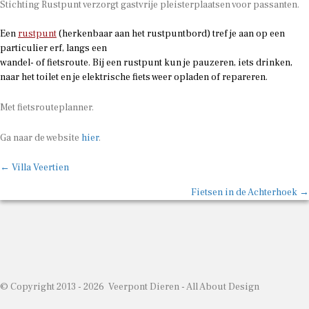
Stichting Rustpunt verzorgt gastvrije pleisterplaatsen voor passanten.
Een
rustpunt
(herkenbaar aan het rustpuntbord) tref je aan op een
particulier erf, langs een
wandel- of fietsroute. Bij een rustpunt kun je pauzeren, iets drinken,
naar het toilet en je elektrische fiets weer opladen of repareren.
Met fietsrouteplanner.
Ga naar de website
hier
.
Posts
← Villa Veertien
navigation
Fietsen in de Achterhoek →
© Copyright 2013 - 2026 Veerpont Dieren -
All About Design