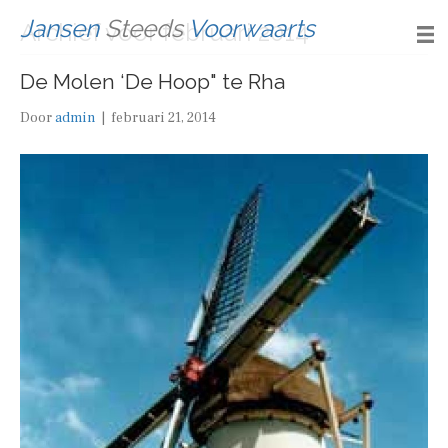
Jansen
Steeds
Voorwaarts
Archief voor februari 2014
De Molen ‘De Hoop" te Rha
Door
admin
|
februari 21, 2014